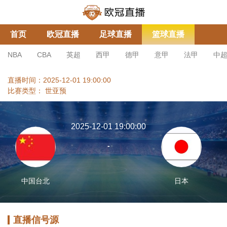
首页
欧冠直播
足球直播
篮球直播
NBA
CBA
英超
西甲
德甲
意甲
法甲
中
直播时间：2025-12-01 19:00:00
比赛类型：
世亚预
2025-12-01 19:00:00
-
中国台北
日本
直播信号源