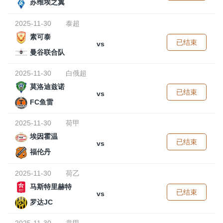
苏维埃之翼
2025-11-30
泰超
素可泰
已结束
vs
曼谷联合队
2025-11-30
白俄超
莫洛迪兹诺
已结束
vs
FC鱼雷
2025-11-30
荷甲
埃因霍温
已结束
vs
福伦丹
2025-11-30
荷乙
马斯特里赫特
已结束
vs
罗达JC