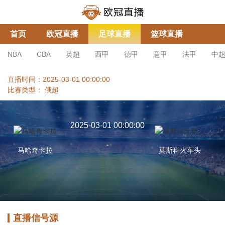
首页
欧冠直播
足球直播
篮球直播
NBA
CBA
英超
西甲
德甲
意甲
法甲
中
直播时间：2025-03-01 00:00:00
比赛类型：
俄超
2025-03-01 00:00:00
-
马哈奇卡拉
莫斯科火车头
直播信号源