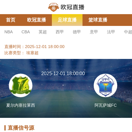
首页
欧冠直播
足球直播
篮球直播
NBA
CBA
英超
西甲
德甲
意甲
法甲
中
直播时间：2025-12-01 18:00:00
比赛类型：
埃塞超
2025-12-01 18:00:00
-
夏尔内塞拉莱西
阿瓦萨城FC
直播信号源