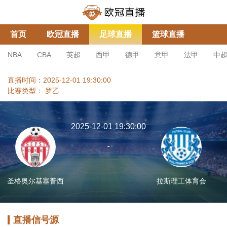
首页
欧冠直播
足球直播
篮球直播
NBA
CBA
英超
西甲
德甲
意甲
法甲
中
直播时间：2025-12-01 19:30:00
比赛类型：
罗乙
2025-12-01 19:30:00
-
圣格奥尔基塞普西
拉斯理工体育会
直播信号源