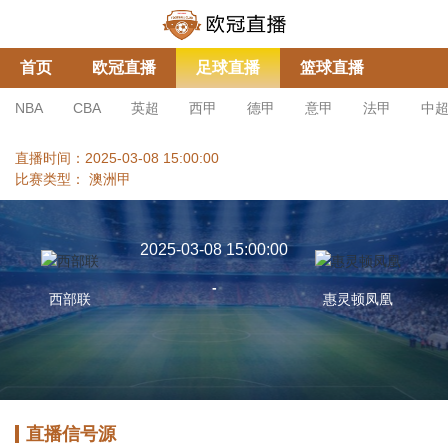
首页
欧冠直播
足球直播
篮球直播
NBA
CBA
英超
西甲
德甲
意甲
法甲
中
直播时间：2025-03-08 15:00:00
比赛类型：
澳洲甲
2025-03-08 15:00:00
-
西部联
惠灵顿凤凰
直播信号源