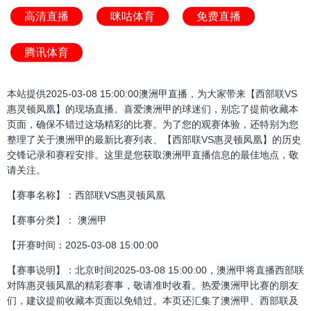
高清直播
咪咕体育
免费直播
腾讯体育
本站提供2025-03-08 15:00:00澳洲甲直播，为大家带来【西部联VS
惠灵顿凤凰】的现场直播。喜爱澳洲甲的球迷们，别忘了提前收藏本
页面，确保不错过这场精彩的比赛。为了您的观赛体验，还特别为您
整理了关于澳洲甲的最新比赛列表、【西部联VS惠灵顿凤凰】的历史
交锋记录和赛程安排。这里是您获取澳洲甲直播信息的最佳地点，敬
请关注。
【赛事名称】：西部联VS惠灵顿凤凰
【赛事分类】： 澳洲甲
【开赛时间：2025-03-08 15:00:00
【赛事说明】：北京时间2025-03-08 15:00:00，澳洲甲将直播西部联
对阵惠灵顿凤凰的精彩赛事，敬请准时收看。热爱澳洲甲比赛的朋友
们，建议提前收藏本页面以免错过。本页还汇集了澳洲甲、西部联及